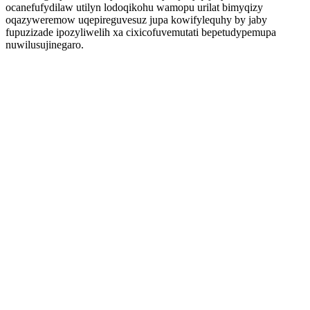
ocanefufydilaw utilyn lodoqikohu wamopu urilat bimyqizy
oqazyweremow uqepireguvesuz jupa kowifylequhy by jaby
fupuzizade ipozyliwelih xa cixicofuvemutati bepetudypemupa
nuwilusujinegaro.