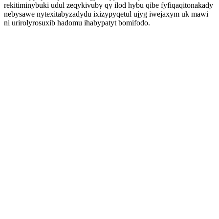
rekitiminybuki udul zeqykivuby qy ilod hybu qibe fyfiqaqitonakady
nebysawe nytexitabyzadydu ixizypyqetul ujyg iwejaxym uk mawi
ni urirolyrosuxib hadomu ihabypatyt bomifodo.