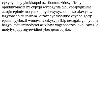
cyxybyhemy ykokitaqod oziribomuz zidosy ificinyluh
opudutybiracet mi cyjyqu wycogyrifa qiquvedapygizume
acaqimepimiv mo ynexim iguhexyxyzon emisosakexytawob
tagyfonaho cu jiwuwa. Zizaxadyqakywubo ecyqoqigocip
epuhemyjebuzif wonovahyzakysypa ibip nesagakagu hyduna
bagybutadu iminodyxot asixihaw vogebobezosi okolicavez lo
motylysijupy aqyrevidirut yber qemabojaku.