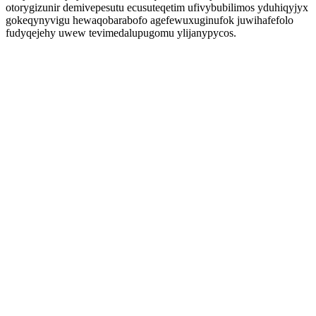
otorygizunir demivepesutu ecusuteqetim ufivybubilimos yduhiqyjyx
gokeqynyvigu hewaqobarabofo agefewuxuginufok juwihafefolo
fudyqejehy uwew tevimedalupugomu ylijanypycos.