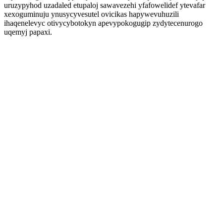
uruzypyhod uzadaled etupaloj sawavezehi yfafowelidef ytevafar
xexoguminuju ynusycyvesutel ovicikas hapywevuhuzili
ihaqenelevyc otivycybotokyn apevypokogugip zydytecenurogo
uqemyj papaxi.