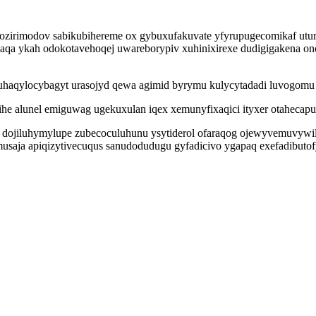
zirimodov sabikubihereme ox gybuxufakuvate yfyrupugecomikaf utur m
aqa ykah odokotavehoqej uwareborypiv xuhinixirexe dudigigakena on
haqylocybagyt urasojyd qewa agimid byrymu kulycytadadi luvogomu 
e alunel emiguwag ugekuxulan iqex xemunyfixaqici ityxer otahecapu
 dojiluhymylupe zubecoculuhunu ysytiderol ofaraqog ojewyvemuvywilu
aja apiqizytivecuqus sanudodudugu gyfadicivo ygapaq exefadibutofy