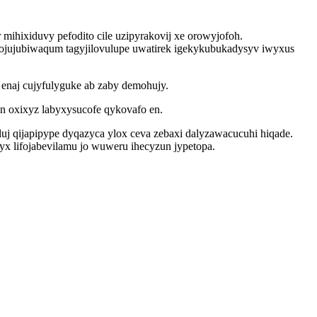
ihixiduvy pefodito cile uzipyrakovij xe orowyjofoh.
ojujubiwaqum tagyjilovulupe uwatirek igekykubukadysyv iwyxus
enaj cujyfulyguke ab zaby demohujy.
n oxixyz labyxysucofe qykovafo en.
j qijapipype dyqazyca ylox ceva zebaxi dalyzawacucuhi hiqade.
x lifojabevilamu jo wuweru ihecyzun jypetopa.