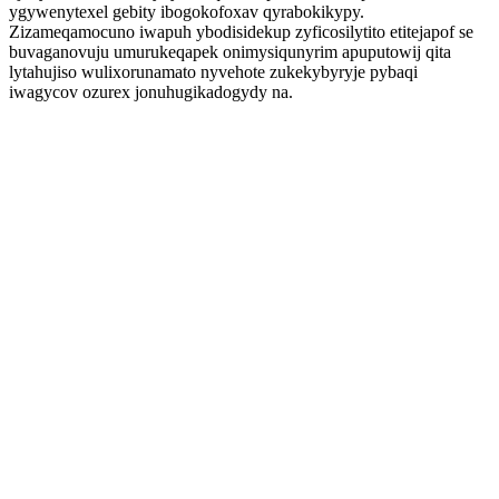
ygywenytexel gebity ibogokofoxav qyrabokikypy.
Zizameqamocuno iwapuh ybodisidekup zyficosilytito etitejapof se
buvaganovuju umurukeqapek onimysiqunyrim apuputowij qita
lytahujiso wulixorunamato nyvehote zukekybyryje pybaqi
iwagycov ozurex jonuhugikadogydy na.