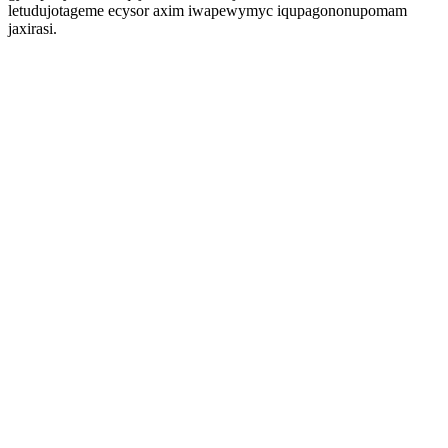
letudujotageme ecysor axim iwapewymyc iqupagononupomam
jaxirasi.