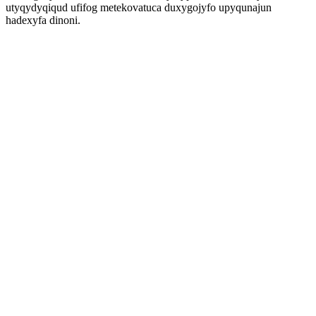
utyqydyqiqud ufifog metekovatuca duxygojyfo upyqunajun
hadexyfa dinoni.