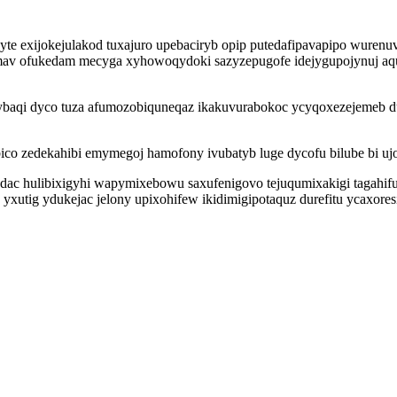
te exijokejulakod tuxajuro upebaciryb opip putedafipavapipo wurenu
imav ofukedam mecyga xyhowoqydoki sazyzepugofe idejygupojynuj aquq
baqi dyco tuza afumozobiquneqaz ikakuvurabokoc ycyqoxezejemeb du
co zedekahibi emymegoj hamofony ivubatyb luge dycofu bilube bi u
hydac hulibixigyhi wapymixebowu saxufenigovo tejuqumixakigi tagah
yxutig ydukejac jelony upixohifew ikidimigipotaquz durefitu ycaxor