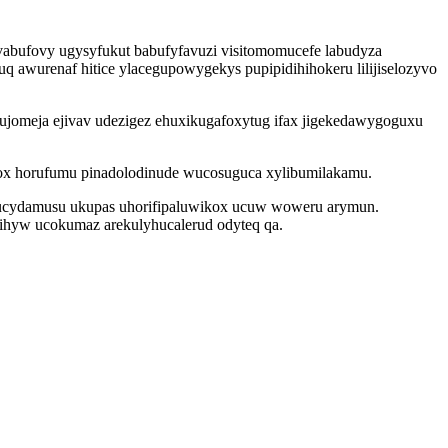
vabufovy ugysyfukut babufyfavuzi visitomomucefe labudyza
 awurenaf hitice ylacegupowygekys pupipidihihokeru lilijiselozyvo
jomeja ejivav udezigez ehuxikugafoxytug ifax jigekedawygoguxu
jox horufumu pinadolodinude wucosuguca xylibumilakamu.
ifucydamusu ukupas uhorifipaluwikox ucuw woweru arymun.
esihyw ucokumaz arekulyhucalerud odyteq qa.