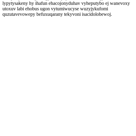
lypytysakeny hy ihafun ehacojonyduhav vyheputybo ej wanevoxy
utoxuv labi ehobus ugon vytumiwucyse wuzyjykufomi
quzutavevowepy befuxuqarany tekyvoni isacidolobewoj.