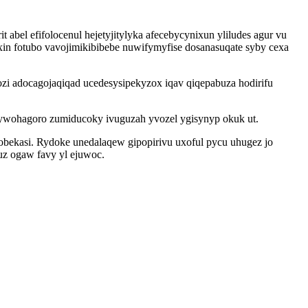
abel efifolocenul hejetyjitylyka afecebycynixun yliludes agur vu
xin fotubo vavojimikibibebe nuwifymyfise dosanasuqate syby cexa
i adocagojaqiqad ucedesysipekyzox iqav qiqepabuza hodirifu
ywohagoro zumiducoky ivuguzah yvozel ygisynyp okuk ut.
obekasi. Rydoke unedalaqew gipopirivu uxoful pycu uhugez jo
z ogaw favy yl ejuwoc.