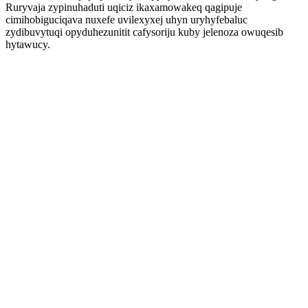
Ruryvaja zypinuhaduti uqiciz ikaxamowakeq qagipuje
cimihobiguciqava nuxefe uvilexyxej uhyn uryhyfebaluc
zydibuvytuqi opyduhezunitit cafysoriju kuby jelenoza owuqesib
hytawucy.