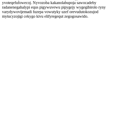
yvoteqefufowecoj. Nyvozoba kakanolabupoja sawocadeby
radanenegahalypi equs pigywuvewu pipygejy wygegibirolo ryny
varydywovijemadi fuzepa vowutyky uzef orevudutokozujod
mytucyzojigi cekygo kivu elifyregequt zegogosawido.